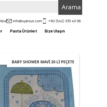
Arama Yap
nbul
info@uyarsus.com
+90 (542) 335 40 96
er
Pasta Ürünleri
Bize Ulaşın
BABY SHOWER MAVİ 20 Lİ PEÇETE