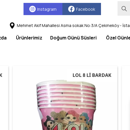
Instagram
Facebook
Mehmet Akif Mahallesi Asma sokak No:3/A Çekmeköy - İsta
zda
Ürünlerimiz
Doğum Günü Süsleri
Özel Günl
K
LOL 8 Lİ BARDAK