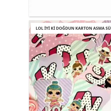
LOL İYİ Kİ DOĞDUN KARTON ASMA SÜ