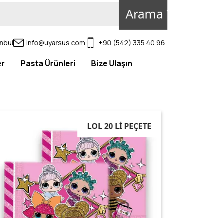
Arama Yap
nbul
info@uyarsus.com
+90 (542) 335 40 96
er
Pasta Ürünleri
Bize Ulaşın
LOL 20 Lİ PEÇETE