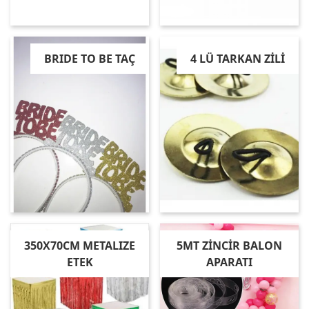
BRIDE TO BE TAÇ
4 LÜ TARKAN ZİLİ
350X70CM METALIZE
5MT ZİNCİR BALON
ETEK
APARATI